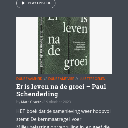
PLAY EPISODE
DUURZAAMHEID
DUURZAME VIBE
LUISTERBOEKEN
Er is leven na de groei – Paul
Schenderling
by
Marc Graetz
9 oktober 2023
HET boek dat de samenleving weer hoopvol
stemt! De kernmaatregel: voer
Milieubelasting op vervuiling in, en geef die