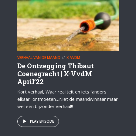
VERHAAL VAN DE MAAND
X-VVDM
De Ontzegging Thibaut
Coenegracht | X-VvdM
April’22
Kort verhaal, Waar realiteit en iets “anders
elkaar” ontmoeten…Niet de maandwinnaar maar
wel een bijzonder verhaal!!
PLAY EPISODE