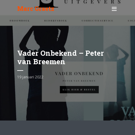
Marc Graetz
Vader Onbekend – Peter
van Breemen
19 januari 2022