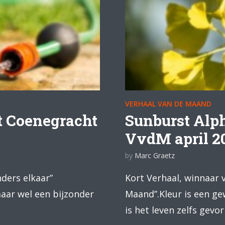
VERHAAL VAN DE MAAND
t Coenegracht
Sunburst Alph
VvdM april 2
by
Marc Graetz
nders elkaar”
Kort Verhaal, winnaar v
ar wel een bijzonder
Maand”.Kleur is een ge
is het leven zelfs gev