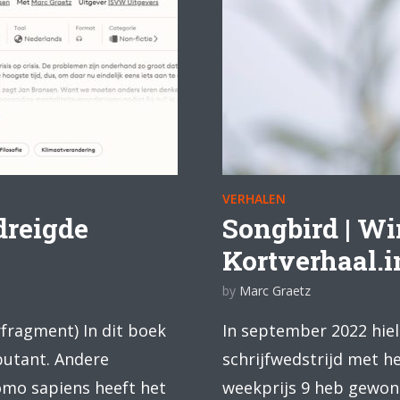
VERHALEN
dreigde
Songbird | W
Kortverhaal.i
by
Marc Graetz
rfragment) In dit boek
In september 2022 hiel
ebutant. Andere
schrijfwedstrijd met het
Homo sapiens heeft het
weekprijs 9 heb gewonn