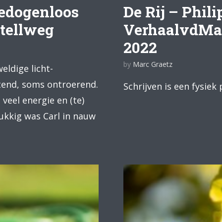
edogenloos
De Rij – Phili
Stellweg
VerhaalvdMa
2022
by
Marc Graetz
ldige licht-
tend, soms ontroerend.
Schrijven is een fysie
 veel energie en (te)
lukkig was Carl in nauw