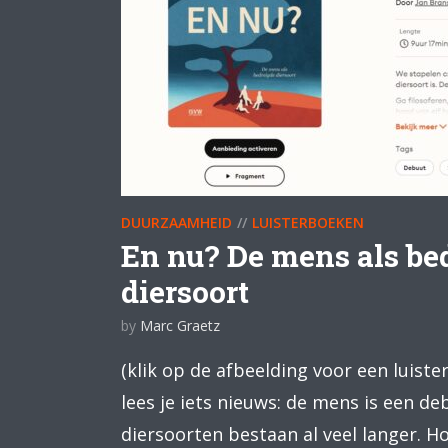
DUURZAAMHEID
LUISTERBOEKEN
En nu? De mens als be
diersoort
by
Marc Graetz
(klik op de afbeelding voor een luiste
lees je iets nieuws: de mens is een d
diersoorten bestaan al veel langer. 