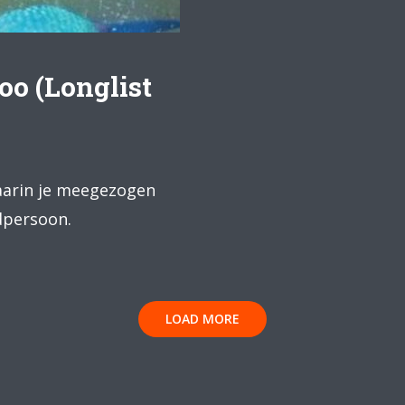
oo (Longlist
waarin je meegezogen
dpersoon.
LOAD MORE