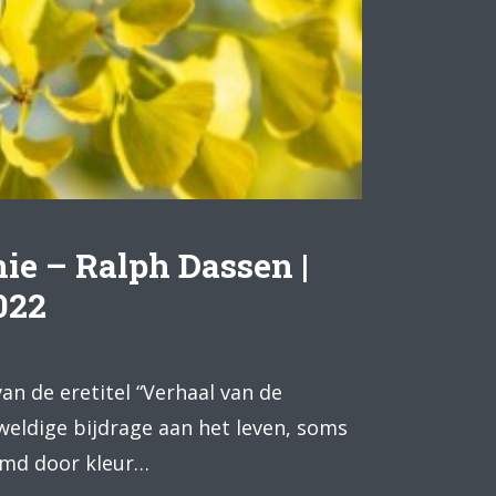
ie – Ralph Dassen |
022
an de eretitel “Verhaal van de
weldige bijdrage aan het leven, soms
ormd door kleur…