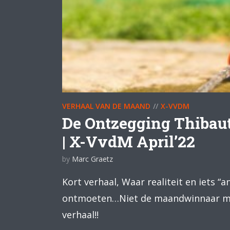
VERHAAL VAN DE MAAND
X-VVDM
De Ontzegging Thibau
| X-VvdM April’22
by
Marc Graetz
Kort verhaal, Waar realiteit en iets “a
ontmoeten…Niet de maandwinnaar ma
verhaal!!