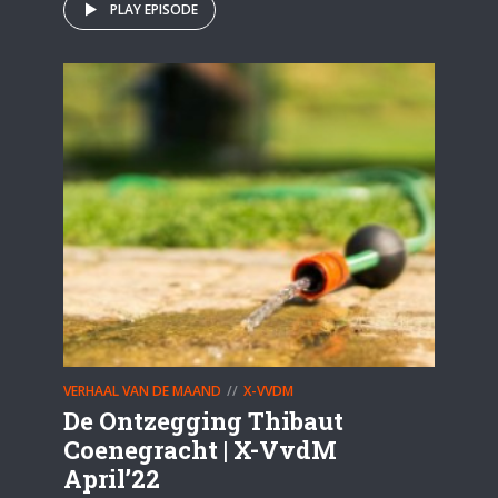
PLAY EPISODE
VERHAAL VAN DE MAAND
X-VVDM
De Ontzegging Thibaut
Coenegracht | X-VvdM
April’22