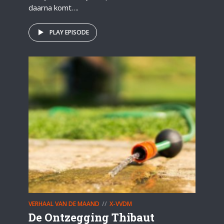
daarna komt….
PLAY EPISODE
VERHAAL VAN DE MAAND
X-VVDM
De Ontzegging Thibaut