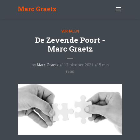
Marc Graetz
VERHALEN
De Zevende Poort -
Marc Graetz
by
Marc Graetz
13 oktober 2021
5 min
read