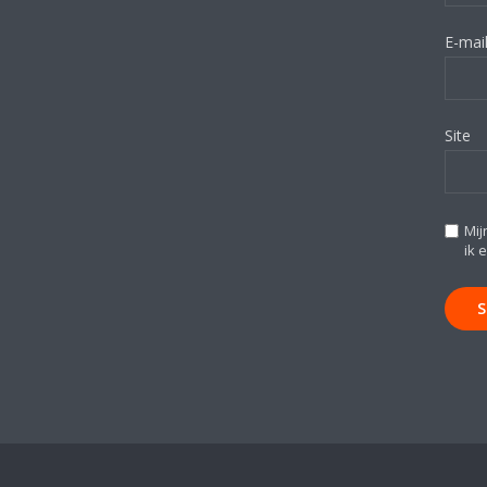
E-mai
Site
Mij
ik 