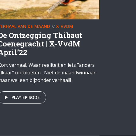
VERHAAL VAN DE MAAND
X-VVDM
De Ontzegging Thibaut
Coenegracht | X-VvdM
April’22
Kort verhaal, Waar realiteit en iets “anders
elkaar” ontmoeten…Niet de maandwinnaar
maar wel een bijzonder verhaal!!
PLAY EPISODE