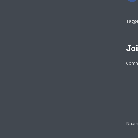
Tagge
Joi
Comm
Naa