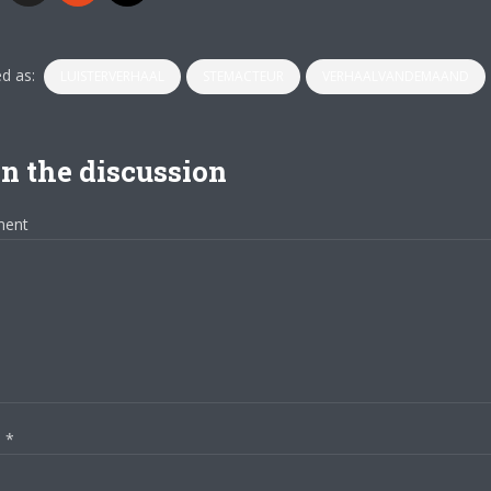
d as:
LUISTERVERHAAL
STEMACTEUR
VERHAALVANDEMAAND
n the discussion
ent
m
*