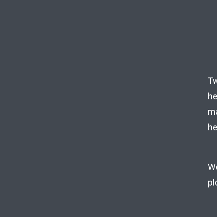
Tw
he
ma
he
We
pl