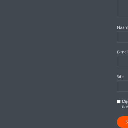
Naa
E-mai
Site
Mij
ik 