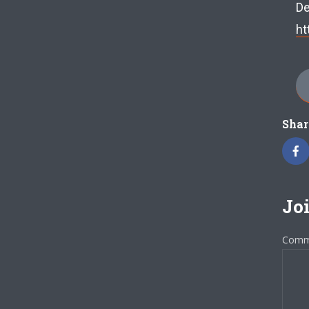
De
ht
Shar
Joi
Comm