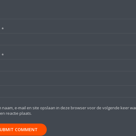
m
*
l
*
n naam, e-mail en site opslaan in deze browser voor de volgende keer w
een reactie plaats.