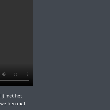
lij met het
nwerken met