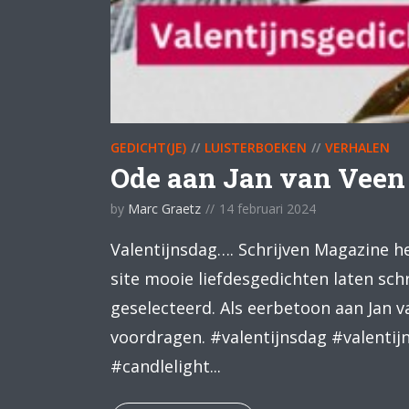
GEDICHT(JE)
LUISTERBOEKEN
VERHALEN
Ode aan Jan van Veen 
by
Marc Graetz
14 februari 2024
Valentijnsdag…. Schrijven Magazine h
site mooie liefdesgedichten laten sch
geselecteerd. Als eerbetoon aan Jan 
voordragen. #valentijnsdag #valentij
#candlelight...