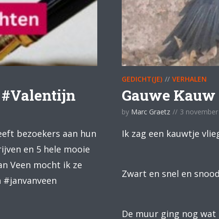
GEDICHT(JE)
VERHALEN
#Valentijn
Gauwe Kauw
by
Marc Graetz
3 november
eeft bezoekers aan hun
Ik zag een kauwtje vli
rijven en 5 hele mooie
van Veen mocht ik ze
Zwart en snel en snoo
n #janvanveen
De muur ging nog wat