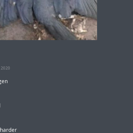
 2020
egen
d
 harder