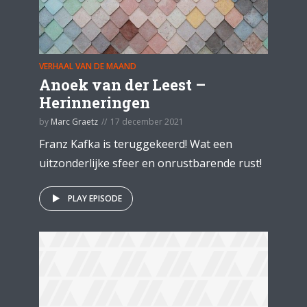
VERHAAL VAN DE MAAND
Anoek van der Leest –
Herinneringen
by
Marc Graetz
17 december 2021
Franz Kafka is teruggekeerd! Wat een
uitzonderlijke sfeer en onrustbarende rust!
PLAY EPISODE