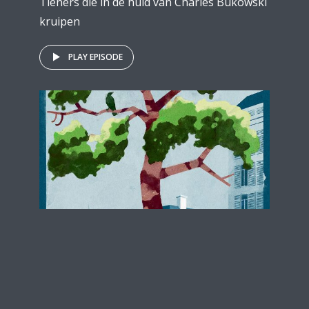
Tieners die in de huid van Charles Bukowski
kruipen
PLAY EPISODE
VERHAAL VAN DE MAAND
Martine Kortekaas – Het
Vogelmeisje – maart 2021
by
Marc Graetz
10 juni 2021