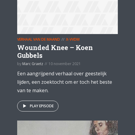
VERHAAL VAN DE MAAND
X-VVDM
Wounded Knee – Koen
Gubbels
by
Marc Graetz
10 november 2021
Een aangrijpend verhaal over geestelijk
lijden, een zoektocht om er toch het beste
van te maken.
PLAY EPISODE