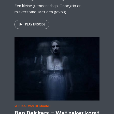
Een kleine gemeenschap. Onbegrip en
misverstand. Met een gevolg…
PLAY EPISODE
VERHAAL VAN DE MAAND
Ben Dekkers – Wat zeker komt